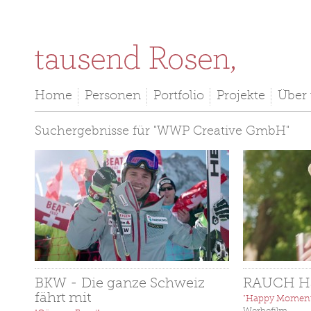
Direkt zum Inhalt
Home
Personen
Portfolio
Projekte
Über
Suchergebnisse für "WWP Creative GmbH"
BKW - Die ganze Schweiz
RAUCH H
fährt mit
"Happy Moment