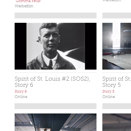
Werbefilm
"Gömma Feuz!"
Werbefilm
Spirit of St. Louis #2 (SOS2),
Spirit of S
Story 6
Story 5
Story 6
Story 5
Online
Online