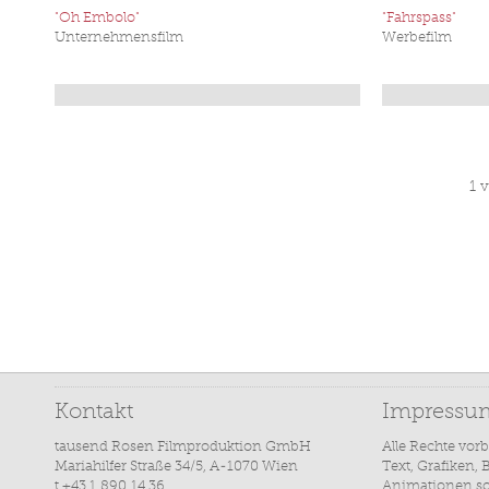
"Oh Embolo"
"Fahrspass"
Unternehmensfilm
Werbefilm
1 
Kontakt
Impressu
tausend Rosen Filmproduktion GmbH
Alle Rechte vorb
Mariahilfer Straße 34/5, A-1070 Wien
Text, Grafiken, 
t +43 1 890 14 36
Animationen so