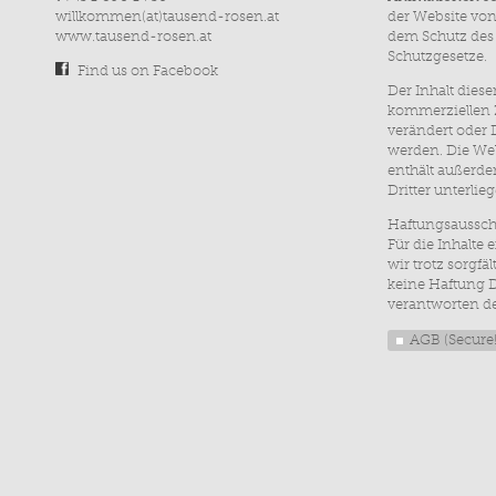
willkommen(at)tausend-rosen.at
der Website von
www.tausend-rosen.at
dem Schutz des
Schutzgesetze.
Find us on Facebook
Der Inhalt diese
kommerziellen Z
verändert oder 
werden. Die We
enthält außerde
Dritter unterlie
Haftungsaussch
Für die Inhalte
wir trotz sorgfä
keine Haftung De
verantworten de
AGB
(Secure!