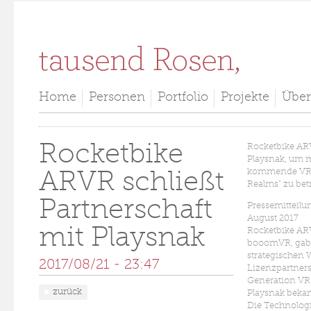
Direkt zum Inhalt
Home
Personen
Portfolio
Projekte
Über
Rocketbike
Rocketbike ARV
Playsnak, um 
kommende VR G
ARVR schließt
Realms" zu bet
Partnerschaft
Pressemitteilun
August 2017
mit Playsnak
Rocketbike AR
booomVR, gab 
strategischen 
2017/08/21 - 23:47
Lizenzpartners
Generation V
zurück
Playsnak bekan
Die Technolog