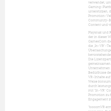
verwendet, u
Gaming-Plattf
unterstützen, d
Promotion-Vehi
Community-Bui
Content und vie
Playsnak und 
der in dieser 
GamesCom die 
die „In-VR"-Te
Überraschunge
bevorstehende
Die Lizenzpart
gemeinsamen V
Unternehmen in
Bedürfnisse d
VR-Inhalte auf
Weise konsumi
durch leistung
mit "In-VR" Co
Promotion zu 
Engagement zu
"booomVR ermö