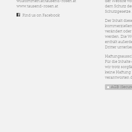
willkommen(at)tausend-rosen.at
der Website vo
www.tausend-rosen.at
dem Schutz de
Schutzgesetze.
Find us on Facebook
Der Inhalt dies
kommerziellen 
verändert oder
werden. Die W
enthält außerd
Dritter unterli
Haftungsaussc
Für die Inhalt
wir trotz sorgf
keine Haftung D
verantworten d
AGB
(Secure