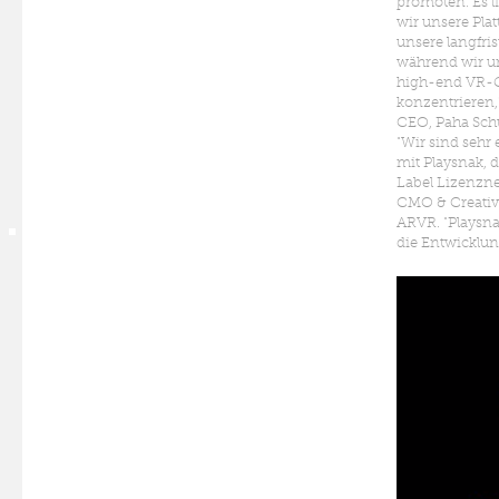
promoten. Es li
wir unsere Plat
unsere langfri
während wir un
high-end VR-
konzentrieren,
CEO, Paha Schu
"Wir sind sehr 
mit Playsnak, d
Label Lizenzneh
CMO & Creativ
ARVR. "Playsna
die Entwicklu