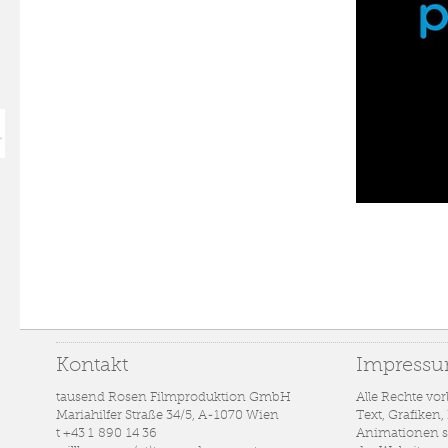
Kontakt
Impress
tausend Rosen Filmproduktion GmbH
Alle Rechte vor
Mariahilfer Straße 34/5, A-1070 Wien
Text, Grafiken,
t +43 1 890 14 36
Animationen s